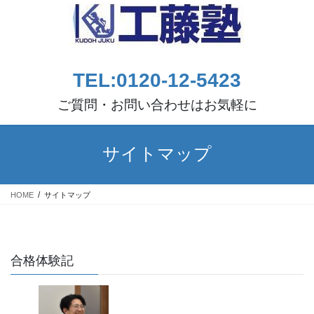
コ
ナ
ン
ビ
テ
ゲ
ン
ー
ツ
シ
TEL:0120-12-5423
へ
ョ
ス
ン
ご質問・お問い合わせはお気軽に
キ
に
ッ
移
プ
動
サイトマップ
HOME
サイトマップ
合格体験記