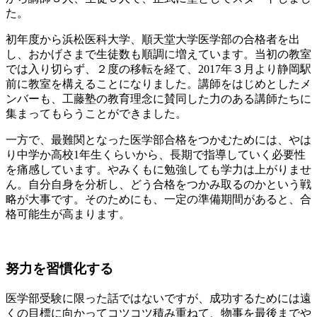
た。
初年度から浜松医科大学、順天堂大学医学部の合格者を出
し、おかげさまで生徒数も順調に増えています。当初の教室
では入り切らず、２度の移転を経て、2017年３月より静岡駅
前に教室を構えることになりました。講師をはじめとしたメ
ンバーも、工藤塾の教育理念に賛同した力のある講師たちに
集まってもらうことができました。
一方で、最難関となった医学部合格をつかむためには、やは
り中学か高校1年生くらいから、長期で指導していく必要性
を痛感しています。やみくもに勉強しても学力は上がりませ
ん。自分自身を分析し、どう合格をつかみ取るのかという戦
略が大事です。そのためにも、一定の準備期間があると、合
格可能生が高まります。
努力を習慣化する
医学部受験に限った話ではないですが、成功するためには遠
くの目標に向かってコツコツ積み重ねて、物事を最後までや