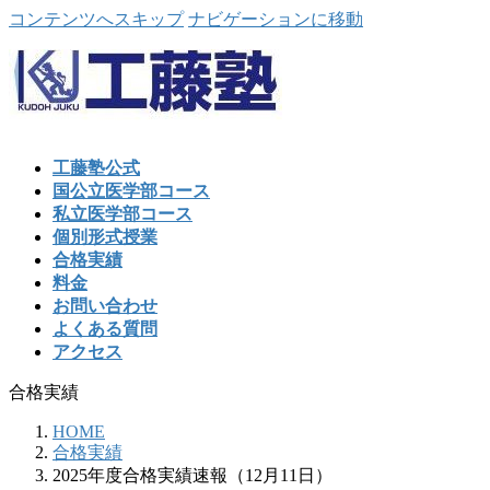
コンテンツへスキップ
ナビゲーションに移動
工藤塾公式
国公立医学部コース
私立医学部コース
個別形式授業
合格実績
料金
お問い合わせ
よくある質問
アクセス
合格実績
HOME
合格実績
2025年度合格実績速報（12月11日）