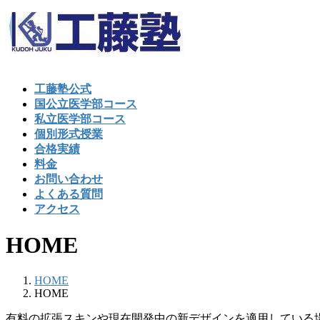
コ
ナ
ン
ビ
テ
ゲ
ン
ー
ツ
シ
工藤塾公式
へ
ョ
国公立医学部コース
ス
ン
私立医学部コース
キ
に
個別形式授業
ッ
移
合格実績
プ
動
料金
お問い合わせ
よくある質問
アクセス
HOME
HOME
HOME
有料の拡張スキンや現在開発中の新デザインを適用している