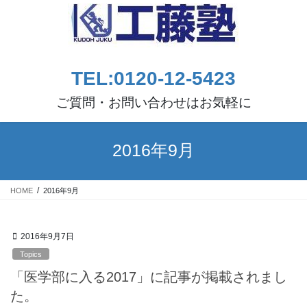
コ
ナ
ン
ビ
テ
ゲ
ン
ー
ツ
シ
TEL:0120-12-5423
へ
ョ
ス
ン
ご質問・お問い合わせはお気軽に
キ
に
ッ
移
プ
動
2016年9月
HOME
2016年9月
2016年9月7日
Topics
「医学部に入る2017」に記事が掲載されまし
た。