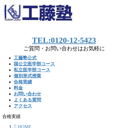
コ
ナ
ン
ビ
テ
ゲ
ン
ー
ツ
シ
へ
ョ
TEL:0120-12-5423
ス
ン
ご質問・お問い合わせはお気軽に
キ
に
ッ
移
工藤塾公式
プ
動
国公立医学部コース
私立医学部コース
個別形式授業
合格実績
料金
お問い合わせ
よくある質問
アクセス
合格実績
HOME