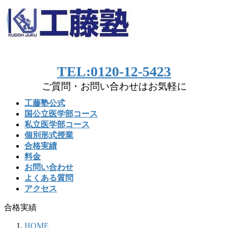
コ
ナ
ン
ビ
テ
ゲ
ン
ー
ツ
シ
へ
ョ
TEL:0120-12-5423
ス
ン
ご質問・お問い合わせはお気軽に
キ
に
ッ
移
工藤塾公式
プ
動
国公立医学部コース
私立医学部コース
個別形式授業
合格実績
料金
お問い合わせ
よくある質問
アクセス
合格実績
HOME