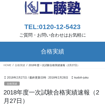
コ
ナ
ン
ビ
テ
ゲ
ン
ー
ツ
シ
TEL:0120-12-5423
へ
ョ
ス
ン
ご質問・お問い合わせはお気軽に
キ
に
ッ
移
プ
動
合格実績
HOME
合格実績
2018年度一次試験合格実績速報（2月27日）
2018年2月27日
/ 最終更新日時 :
2018年2月28日
kudoh-juku
合格実績
2018年度一次試験合格実績速報（2
月27日）